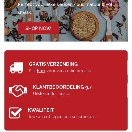
Perfect voor elke keuken - puur natuur & vol
smaak.
SHOP NOW
GRATIS VERZENDING
Klik
hier
voor verzendinformatie
KLANTBEOORDELING 9,7
Uitstekende service
KWALITEIT
Topkwaliteit tegen een scherpe prijs