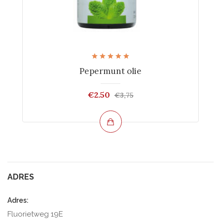
Pepermunt olie
€2.50
€3,75
ADRES
Adres:
Fluorietweg 19E