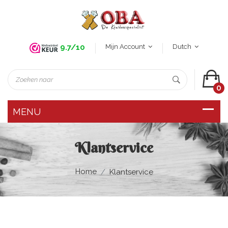
Mijn Account
Dutch
9.7/10
0
Klantservice
Home
Klantservice