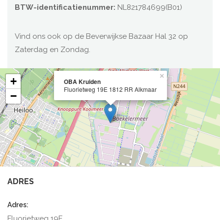
BTW-identificatienummer:
NL821784699(B01)
Vind ons ook op de Beverwijkse Bazaar Hal 32 op
Zaterdag en Zondag.
×
+
OBA Kruiden
Fluorietweg 19E 1812 RR Alkmaar
−
ADRES
Adres:
Fluorietweg 19E