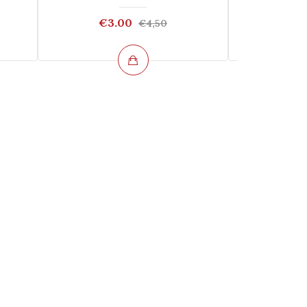
€3.00
€4
€4,50