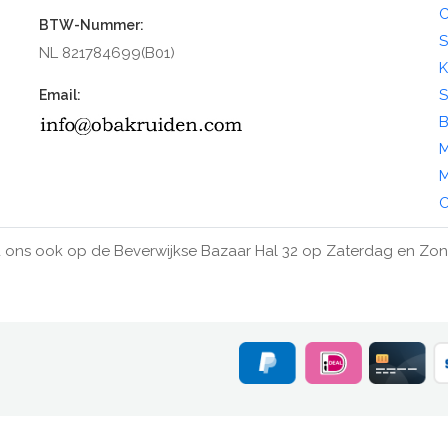
C
BTW-Nummer:
S
NL 821784699(B01)
K
S
Email:
B
M
M
O
 ons ook op de Beverwijkse Bazaar Hal 32 op Zaterdag en Zo