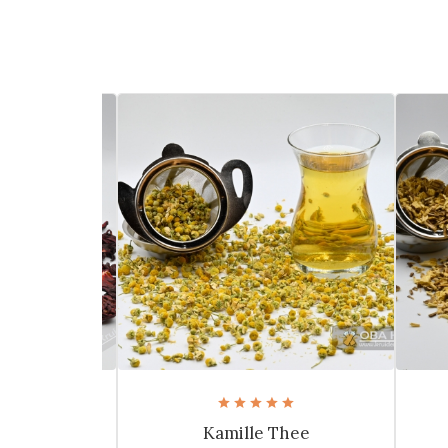
 Thee
Kamille Thee