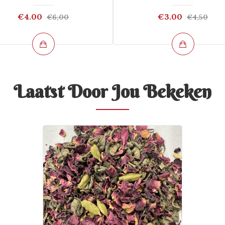
€4.00
€3.00
€6,00
€4,50
Laatst Door Jou Bekeken