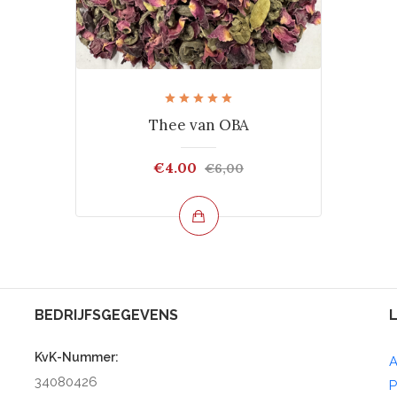
Thee van OBA
€4.00
€6,00
BEDRIJFSGEGEVENS
KvK-Nummer:
A
34080426
P