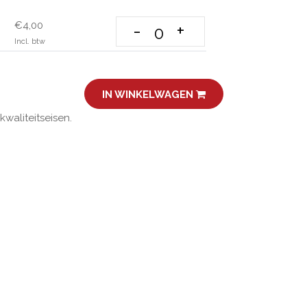
€4,00
-
+
Incl. btw
IN WINKELWAGEN
aliteitseisen.