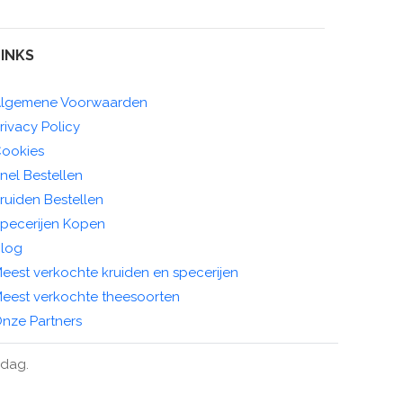
LINKS
lgemene Voorwaarden
rivacy Policy
ookies
nel Bestellen
ruiden Bestellen
pecerijen Kopen
log
eest verkochte kruiden en specerijen
eest verkochte theesoorten
nze Partners
ndag.