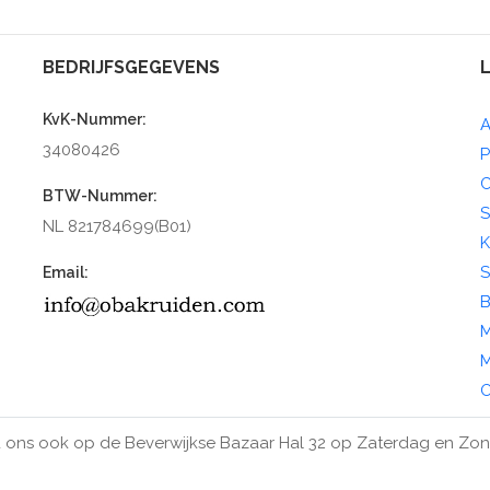
BEDRIJFSGEGEVENS
KvK-Nummer:
A
34080426
P
C
BTW-Nummer:
S
NL 821784699(B01)
K
S
Email:
B
M
M
O
 ons ook op de Beverwijkse Bazaar Hal 32 op Zaterdag en Zo