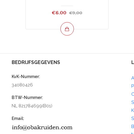
€6.00
€9,00
BEDRIJFSGEGEVENS
KvK-Nummer:
A
34080426
P
C
BTW-Nummer:
S
NL 821784699(B01)
K
S
Email:
B