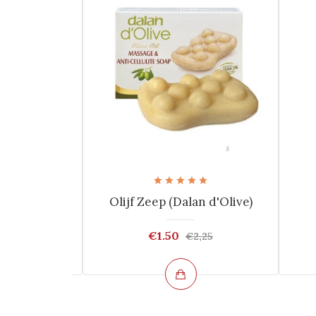
 olie
Olijf Zeep (Dalan d'Olive)
€1.50
0,50
€2,25