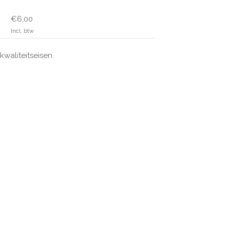
€6,00
Incl. btw
aliteitseisen.