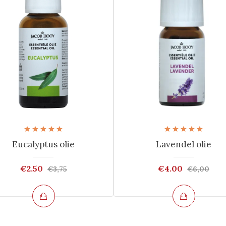
Eucalyptus olie
Lavendel olie
€2.50
€4.00
€3,75
€6,00