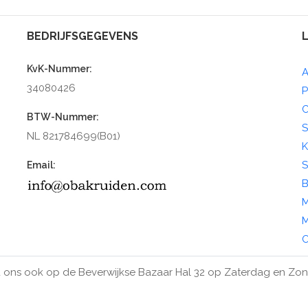
BEDRIJFSGEGEVENS
KvK-Nummer:
A
34080426
P
C
BTW-Nummer:
S
NL 821784699(B01)
K
S
Email:
B
M
M
O
 ons ook op de Beverwijkse Bazaar Hal 32 op Zaterdag en Zo