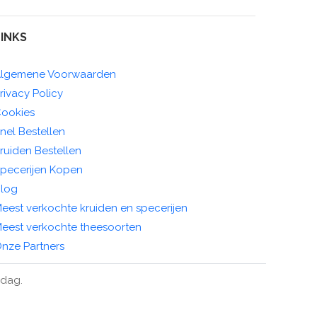
LINKS
lgemene Voorwaarden
rivacy Policy
ookies
nel Bestellen
ruiden Bestellen
pecerijen Kopen
log
eest verkochte kruiden en specerijen
eest verkochte theesoorten
nze Partners
ndag.