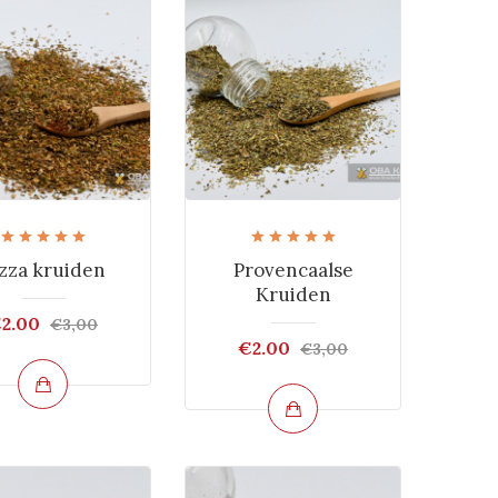
zza kruiden
Provencaalse
Kruiden
2.00
€3,00
€2.00
€3,00