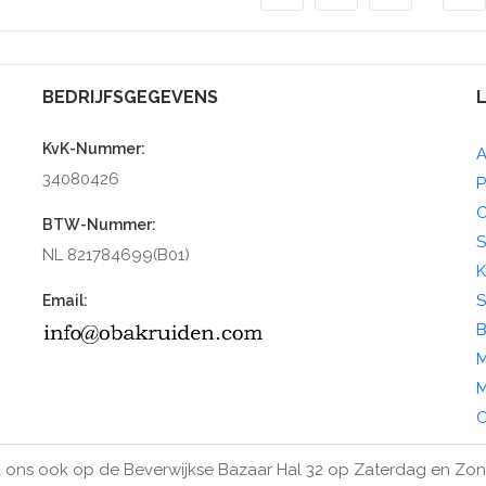
BEDRIJFSGEGEVENS
KvK-Nummer:
A
34080426
P
C
BTW-Nummer:
S
NL 821784699(B01)
K
S
Email:
B
M
M
O
 ons ook op de Beverwijkse Bazaar Hal 32 op Zaterdag en Zo