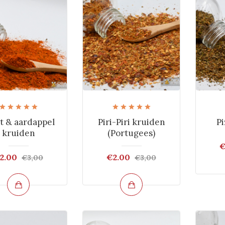
t & aardappel
Piri-Piri kruiden
Pi
kruiden
(Portugees)
€
2.00
€2.00
€3,00
€3,00