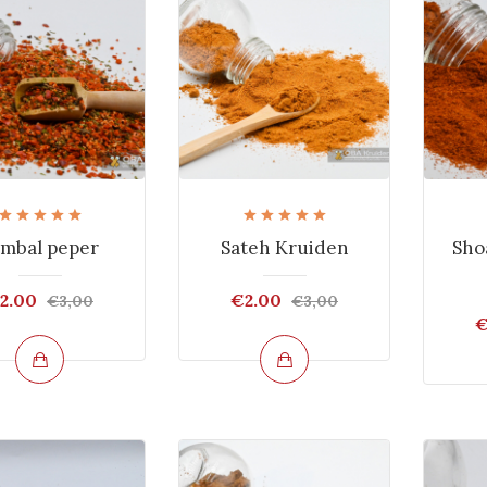
ambal peper
Sateh Kruiden
Sho
2.00
€2.00
€3,00
€3,00
€