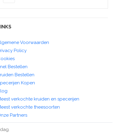
LINKS
lgemene Voorwaarden
rivacy Policy
ookies
nel Bestellen
ruiden Bestellen
pecerijen Kopen
log
eest verkochte kruiden en specerijen
eest verkochte theesoorten
nze Partners
ndag.