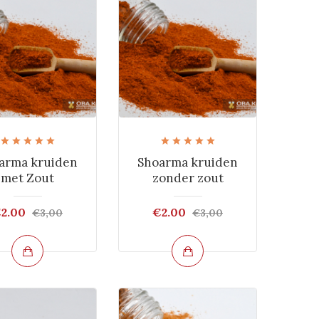
arma kruiden
Shoarma kruiden
met Zout
zonder zout
2.00
€2.00
€3,00
€3,00