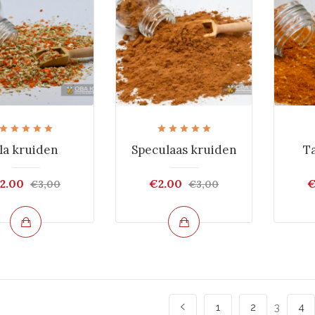
la kruiden
Speculaas kruiden
T
2.00
€2.00
€
€3,00
€3,00
1
2
3
4