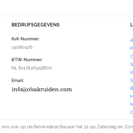
BEDRIJFSGEGEVENS
KvK-Nummer:
A
34080426
P
C
BTW-Nummer:
S
NL 821784699(B01)
K
S
Email:
B
M
M
O
 ons ook op de Beverwijkse Bazaar Hal 32 op Zaterdag en Zo