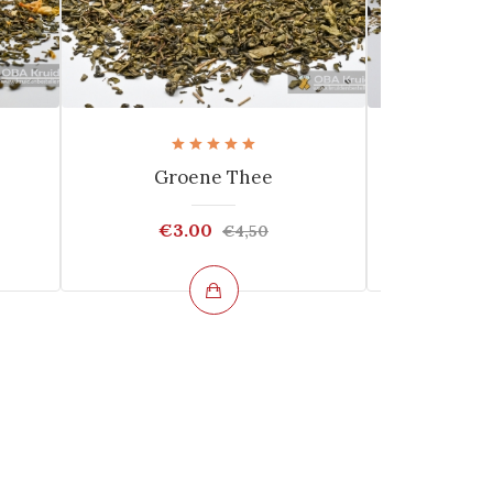
Groene Thee
Afs
€3.00
€4
€4,50