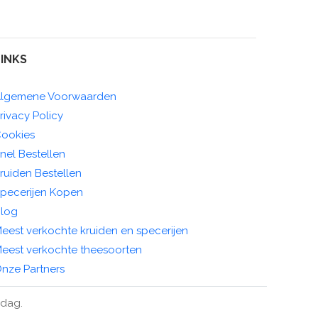
LINKS
lgemene Voorwaarden
rivacy Policy
ookies
nel Bestellen
ruiden Bestellen
pecerijen Kopen
log
eest verkochte kruiden en specerijen
eest verkochte theesoorten
nze Partners
ndag.