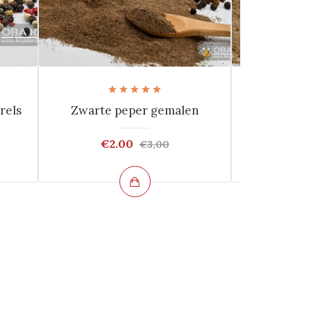
rels
Zwarte peper gemalen
Witte 
€2.00
€2
€3,00