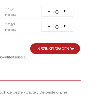
€1,50
-
+
Incl. btw
€2,50
-
+
Incl. btw
IN WINKELWAGEN
aliteitseisen.
ok de beste kwaliteit. De beste online