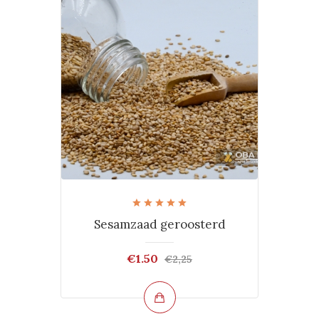
Sesamzaad geroosterd
€1.50
€2,25