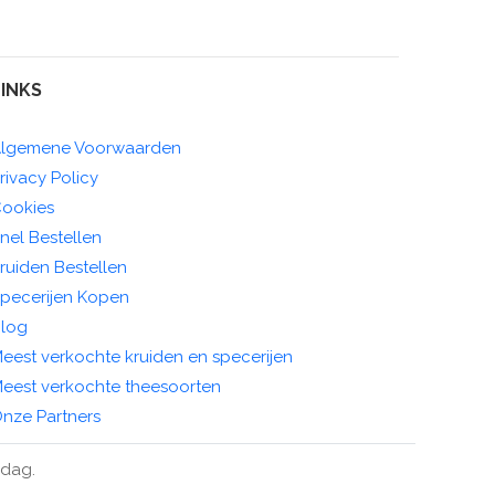
LINKS
lgemene Voorwaarden
rivacy Policy
ookies
nel Bestellen
ruiden Bestellen
pecerijen Kopen
log
eest verkochte kruiden en specerijen
eest verkochte theesoorten
nze Partners
ndag.