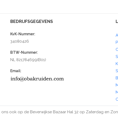
BEDRIJFSGEGEVENS
KvK-Nummer:
A
34080426
P
C
BTW-Nummer:
S
NL 821784699(B01)
K
S
Email:
B
M
M
O
 ons ook op de Beverwijkse Bazaar Hal 32 op Zaterdag en Zo